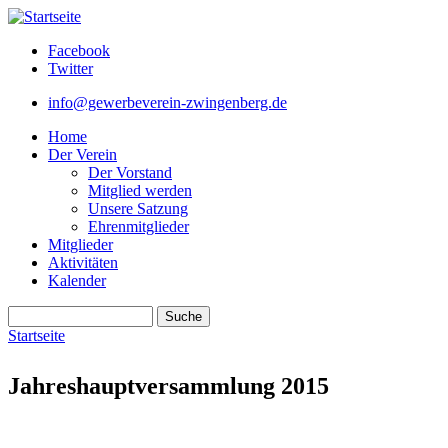
Direkt zum Inhalt
Facebook
Twitter
info@gewerbeverein-zwingenberg.de
Home
Der Verein
Der Vorstand
Mitglied werden
Unsere Satzung
Ehrenmitglieder
Mitglieder
Aktivitäten
Kalender
Suche
Suchformular
Startseite
Sie sind hier
Jahreshauptversammlung 2015