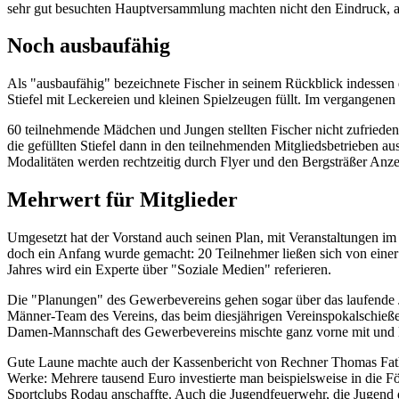
sehr gut besuchten Hauptversammlung machten nicht den Eindruck, a
Noch ausbaufähig
Als "ausbaufähig" bezeichnete Fischer in seinem Rückblick indessen
Stiefel mit Leckereien und kleinen Spielzeugen füllt. Im vergangenen 
60 teilnehmende Mädchen und Jungen stellten Fischer nicht zufrieden,
die gefüllten Stiefel dann in den teilnehmenden Mitgliedsbetrieben 
Modalitäten werden rechtzeitig durch Flyer und den Bergsträßer Anz
Mehrwert für Mitglieder
Umgesetzt hat der Vorstand auch seinen Plan, mit Veranstaltungen im 
doch ein Anfang wurde gemacht: 20 Teilnehmer ließen sich von einer R
Jahres wird ein Experte über "Soziale Medien" referieren.
Die "Planungen" des Gewerbevereins gehen sogar über das laufende Jah
Männer-Team des Vereins, das beim diesjährigen Vereinspokalschießen
Damen-Mannschaft des Gewerbevereins mischte ganz vorne mit und l
Gute Laune machte auch der Kassenbericht von Rechner Thomas Fath, d
Werke: Mehrere tausend Euro investierte man beispielsweise in die F
Sportclubs Rodau anschaffte. Auch die Jugendfeuerwehr, die Jugend