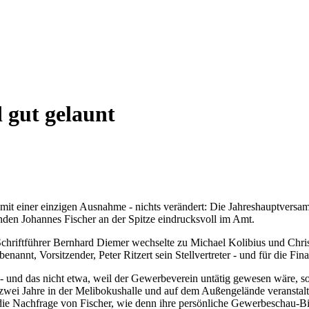
 gut gelaunt
mit einer einzigen Ausnahme - nichts verändert: Die Jahreshauptvers
nden Johannes Fischer an der Spitze eindrucksvoll im Amt.
Schriftführer Bernhard Diemer wechselte zu Michael Kolibius und Christ
benannt, Vorsitzender, Peter Ritzert sein Stellvertreter - und für die 
 - und das nicht etwa, weil der Gewerbeverein untätig gewesen wäre, s
 zwei Jahre in der Melibokushalle und auf dem Außengelände veranstal
die Nachfrage von Fischer, wie denn ihre persönliche Gewerbeschau-Bilan