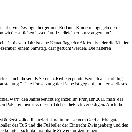
tszeit die von Zwingenberger und Rodauer Kindern abgegebenen
on wieder aufleben lassen "und vielleicht zu kurz angerannt":
t. In diesem Jahr ist eine Neuauflage der Aktion, bei der die Kinder
 Dezember, einem Samstag, darf gesucht werden. Die näheren
ch ist auch dieser als Seminar-Reihe geplante Bereich ausbaufähig,
nstaltung." Eine Fortsetzung der Reihe ist geplant, im Herbst dieses
Schießwart" den Jahresbericht ergänzte: Im Frühjahr 2016 muss das
 Pokal einheimste, diesen Titel schließlich verteidigen. Auch die
äußerst solide finanziert. Und tut mit seinem Geld etliche gute
dballer des TuS und die Fußballer der Eintracht Zwingenberg und des
ule konnten sich über namhafte Zuwendungen freuen.