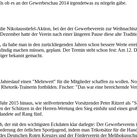
ls ob es an der Gewerbeschau 2014 irgendetwas zu nörgeln gäbe.
 die Nikolausstiefel-Aktion, bei der der Gewerbeverein zur Weihnach
Dezember hatte der Verein nach einer längeren Pause diese alte Traditi
 da habe man in den zurückliegenden Jahren schon bessere Werte erreich
ausfindig machen müssen, geplant. Der Termin steht schon fest: Am 12.
eiger bekannt gemacht.
Jahreslauf einen "Mehrwert" für die Mitglieder schaffen zu wollen. No
hetorik-Trainerin fortbilden. Fischer: "Das war eine bereichernde Vera
r 2015 hinaus, wie stellvertretender Vorsitzender Peter Ritzert als "
 der Schützen in der Herren-Wertung den Sieg einfuhr und einen großen
andete auf Rang fünf.
er mit den wichtigsten Eckdaten klar darlegte: Der Gewerbeverein ist 
örderung der örtlichen Sportjugend, indem man Trikotsätze für die Han
 des Deutschen Roten Kreuzes und der Förderverein der Melibokussch