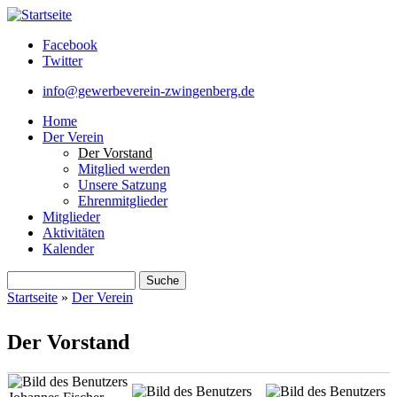
Direkt zum Inhalt
Facebook
Twitter
info@gewerbeverein-zwingenberg.de
Home
Der Verein
Der Vorstand
Mitglied werden
Unsere Satzung
Ehrenmitglieder
Mitglieder
Aktivitäten
Kalender
Suche
Suchformular
Startseite
»
Der Verein
Sie sind hier
Der Vorstand