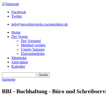
Direkt zum Inhalt
Facebook
Twitter
info@gewerbeverein-zwingenberg.de
Home
Der Verein
Der Vorstand
Mitglied werden
Unsere Satzung
Ehrenmitglieder
Mitglieder
Aktivitäten
Kalender
Suche
Suchformular
Startseite
Sie sind hier
BBI - Buchhaltung - Büro und Schreibservi