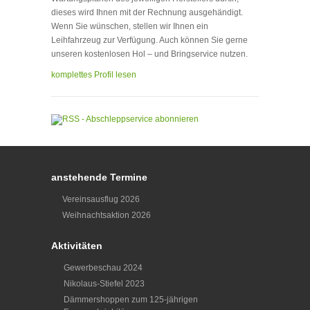
dieses wird Ihnen mit der Rechnung ausgehändigt.
Wenn Sie wünschen, stellen wir Ihnen ein
Leihfahrzeug zur Verfügung. Auch können Sie gerne
unseren kostenlosen Hol – und Bringservice nutzen.
komplettes Profil lesen
anstehende Termine
Vereinsausflug 2026
Weihnachtsaktion 2026
Aktivitäten
Gewerbeschau 2024
Nikolaus-Stiefel 2023
Dämmershoppen zum 125-jährigen