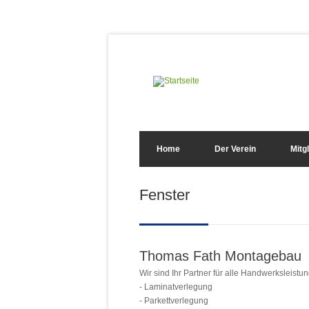
Direkt zum Inhalt
Suchformular
Home
Der Verein
Mitg
Sie sind hier
Fenster
Thomas Fath Montagebau
Wir sind Ihr Partner für alle Handwerksleistu
- Laminatverlegung
- Parkettverlegung