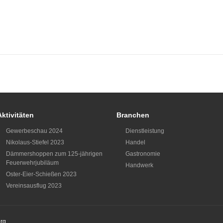
Aktivitäten
Branchen
Gewerbeschau 2024
Dienstleistung
Nikolaus-Stiefel 2023
Handel
Dämmershoppen zum 125-jährigen
Gastronomie
Feuerwehrjubiläum
Handwerk
Oster-Eier-Schießen 2023
Vereinsausflug 2023
rg
.