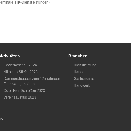
Seminare, ITK-Dienstleistungen)
Aktivitäten
Branchen
Gewerbeschau 2024
Dienstleistung
Nikolaus-Stiefel 2023
Handel
Dämmershoppen zum 125-jährigen
Gastronomie
Feuerwehrjubiläum
Handwerk
Oster-Eier-Schießen 2023
Vereinsausflug 2023
rg
.