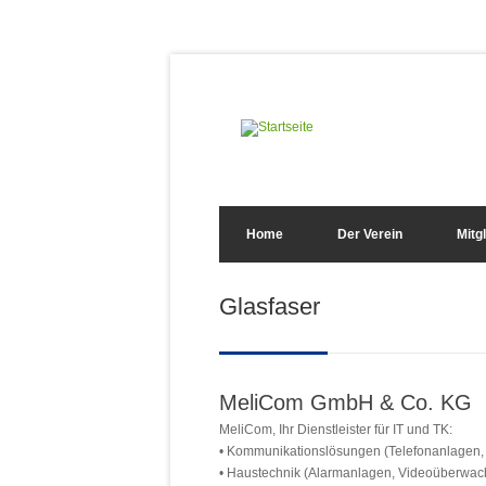
Direkt zum Inhalt
Suchformular
Home
Der Verein
Mitg
Sie sind hier
Glasfaser
MeliCom GmbH & Co. KG
MeliCom, Ihr Dienstleister für IT und TK:
• Kommunikationslösungen (Telefonanlagen,
• Haustechnik (Alarmanlagen, Videoüberwac