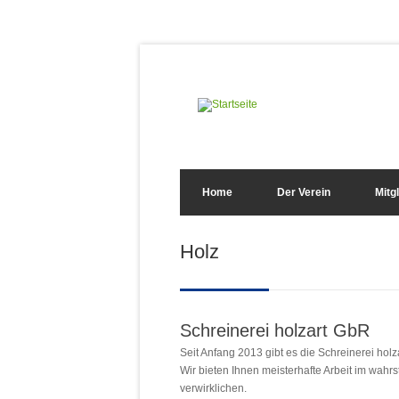
Direkt zum Inhalt
Suchformular
Home
Der Verein
Mitg
Sie sind hier
Holz
Schreinerei holzart GbR
Seit Anfang 2013 gibt es die Schreinerei ho
Wir bieten Ihnen meisterhafte Arbeit im wahrs
verwirklichen.