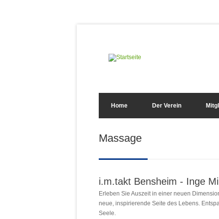
Direkt zum Inhalt
Suchformular
Home
Der Verein
Mitg
Sie sind hier
Massage
i.m.takt Bensheim - Inge Mil
Erleben Sie Auszeit in einer neuen Dimension
neue, inspirierende Seite des Lebens. Entsp
Seele.