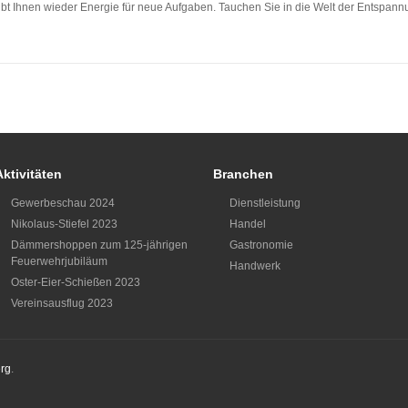
t Ihnen wieder Energie für neue Aufgaben. Tauchen Sie in die Welt der Entspannu
Aktivitäten
Branchen
Gewerbeschau 2024
Dienstleistung
Nikolaus-Stiefel 2023
Handel
Dämmershoppen zum 125-jährigen
Gastronomie
Feuerwehrjubiläum
Handwerk
Oster-Eier-Schießen 2023
Vereinsausflug 2023
rg
.