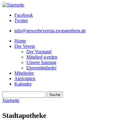
Direkt zum Inhalt
Facebook
Twitter
info@gewerbeverein-zwingenberg.de
Home
Der Verein
Der Vorstand
Mitglied werden
Unsere Satzung
Ehrenmitglieder
Mitglieder
Aktivitäten
Kalender
Suche
Suchformular
Startseite
Sie sind hier
Stadtapotheke