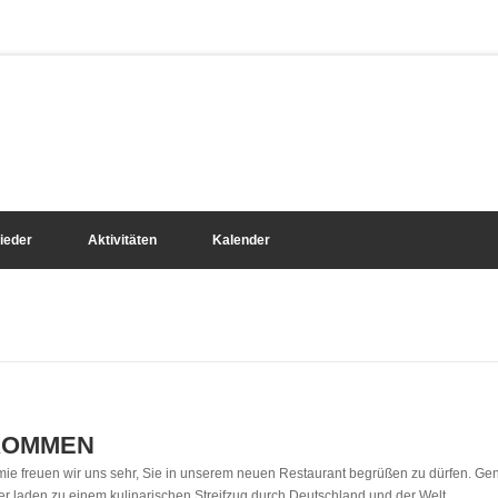
lieder
Aktivitäten
Kalender
LKOMMEN
ie freuen wir uns sehr, Sie in unserem neuen Restaurant begrüßen zu dürfen. Geni
er laden zu einem kulinarischen Streifzug durch Deutschland und der Welt.