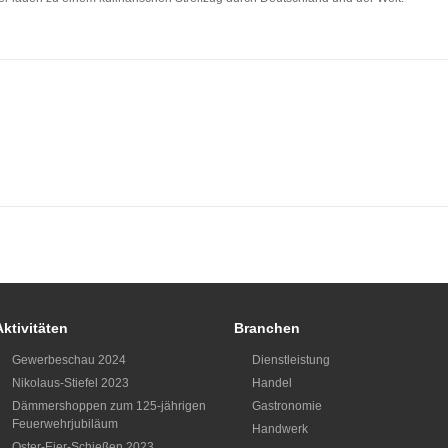
Aktivitäten
Branchen
Gewerbeschau 2024
Dienstleistung
Nikolaus-Stiefel 2023
Handel
Dämmershoppen zum 125-jährigen
Gastronomie
Feuerwehrjubiläum
Handwerk
Oster-Eier-Schießen 2023