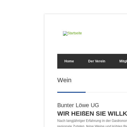
Direkt zum Inhalt
Suchformular
Home
Der Verein
Mitg
Sie sind hier
Wein
Bunter Löwe UG
WIR HEIßEN SIE WIL
Nach langjähriger Erfahrung in der Gastronom
regionale Zutaten, feine Weine und kühles Bi